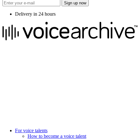
Sign up now
Delivery in 24 hours
We raise the voice of global brands with business-leading quality
voice overs.
Pretoria, South Africa
+27 82 876
8610
Aarhus, Denmark
+45 8987 3003
London, UK
+44 20 3885 7368
New York, USA
+1 (929) 923 77 16
For voice talents
How to become a voice talent