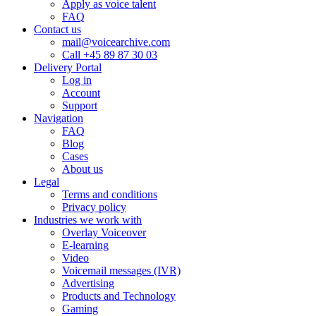
Apply as voice talent
FAQ
Contact us
mail@voicearchive.com
Call +45 89 87 30 03
Delivery Portal
Log in
Account
Support
Navigation
FAQ
Blog
Cases
About us
Legal
Terms and conditions
Privacy policy
Industries we work with
Overlay Voiceover
E-learning
Video
Voicemail messages (IVR)
Advertising
Products and Technology
Gaming