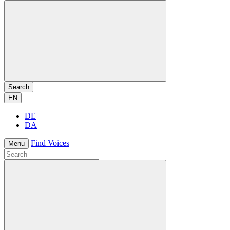
Search
EN
DE
DA
Find Voices
Menu