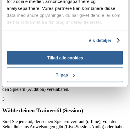
League zu gewinnen.
for sociale medier, annonceringspartnere og
analysepartnere. Vores partnere kan kombinere disse
Vollständige Strategiebesprechung
data med andre oplysninger, du har givet dem, eller som
1
de har indsamlet fra din brug af deres tjenester.
Analysiere den Gegner (Project specs)
Vis detaljer
Analysiere jedes Detail, stell jede Frage, damit du den perfekten
Gameplan schmieden kannst.
2
Tillad alle cookies
Wählen Sie die perfekte Aufstellung (Scouting)
Tilpas
Wählen Sie die Spieler aus, die zum Gegner und zum Spielplan
passen. Wenn Sie sich nicht sicher sind, können Sie ein Testspiel mit
den Spielern (Audition) vereinbaren.
3
Wähle deinen Trainerstil (Session)
Sind Sie jemand, der seinen Spielern vertraut (offline), von der
Seitenlinie aus Anweisungen gibt (Live-Session-Audio) oder haben