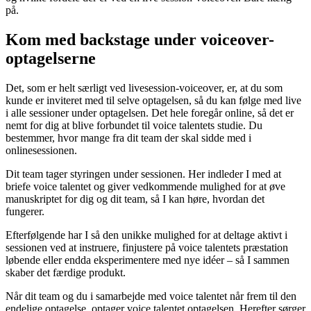
på.
Kom med backstage under voiceover-
optagelserne
Det, som er helt særligt ved livesession-voiceover, er, at du som
kunde er inviteret med til selve optagelsen, så du kan følge med live
i alle sessioner under optagelsen. Det hele foregår online, så det er
nemt for dig at blive forbundet til voice talentets studie. Du
bestemmer, hvor mange fra dit team der skal sidde med i
onlinesessionen.
Dit team tager styringen under sessionen. Her indleder I med at
briefe voice talentet og giver vedkommende mulighed for at øve
manuskriptet for dig og dit team, så I kan høre, hvordan det
fungerer.
Efterfølgende har I så den unikke mulighed for at deltage aktivt i
sessionen ved at instruere, finjustere på voice talentets præstation
løbende eller endda eksperimentere med nye idéer – så I sammen
skaber det færdige produkt.
Når dit team og du i samarbejde med voice talentet når frem til den
endelige optagelse, optager voice talentet optagelsen. Herefter sørger