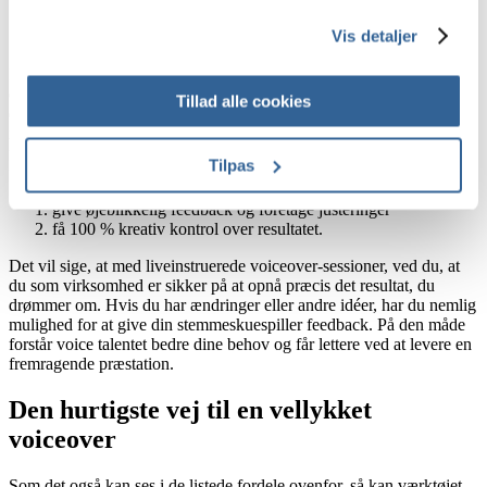
give øjeblikkelig feedback og foretage justeringer
Vis detaljer
få 100 % kreativ kontrol over resultatet.
Det vil sige, at med liveinstruerede voiceover-sessioner, ved du, at
du som virksomhed er sikker på at opnå præcis det resultat, du
Tillad alle cookies
drømmer om. Hvis du har ændringer eller andre idéer, har du nemlig
mulighed for at give din stemmeskuespiller feedback. På den måde
forstår voice talentet bedre dine behov og får lettere ved at levere en
Tilpas
fremragende præstation.
give øjeblikkelig feedback og foretage justeringer
få 100 % kreativ kontrol over resultatet.
Det vil sige, at med liveinstruerede voiceover-sessioner, ved du, at
du som virksomhed er sikker på at opnå præcis det resultat, du
drømmer om. Hvis du har ændringer eller andre idéer, har du nemlig
mulighed for at give din stemmeskuespiller feedback. På den måde
forstår voice talentet bedre dine behov og får lettere ved at levere en
fremragende præstation.
Den hurtigste vej til en vellykket
voiceover
Som det også kan ses i de listede fordele ovenfor, så kan værktøjet