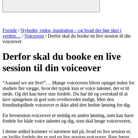
Forside
/
Nyheder, viden, inspiration – og hvad der lige sker i
verden…
/
Voiceover
/
Derfor skal du booke en live session til din
voiceover
Derfor skal du booke en live
session til din voiceover
“Aaaand we are live!”… Mange voiceovers bliver optaget inden for
studiets fire vægge, hvor det typisk kun er voice talentet, der er til
stede. Og det kan have sine fordele. Du har tid og overskud til at
lave optagelsen så god som overhovedet muligt. Men den
forudindspillede voiceover er ikke altid den bedste løsning for dig.
En livesession-voiceover er nemlig en anden løsning, som kan have
fordele for både voice talentet og dig, som skal bruge voiceoveren.
I denne artikel kommer vi nærmere ind på, hvad en live session er,
og hvilke fordele der er ved en live session-voiceover. Bare hæng