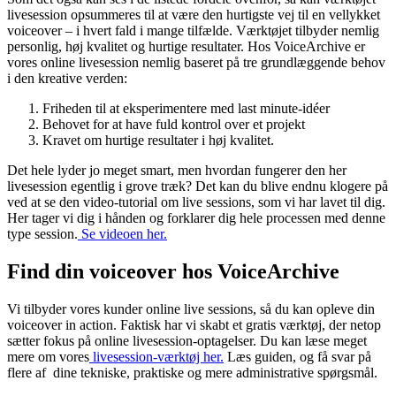
livesession opsummeres til at være den hurtigste vej til en vellykket
voiceover – i hvert fald i mange tilfælde. Værktøjet tilbyder nemlig
personlig, høj kvalitet og hurtige resultater. Hos VoiceArchive er
vores online livesession nemlig baseret på tre grundlæggende behov
i den kreative verden:
Friheden til at eksperimentere med last minute-idéer
Behovet for at have fuld kontrol over et projekt
Kravet om hurtige resultater i høj kvalitet.
Det hele lyder jo meget smart, men hvordan fungerer den her
livesession egentlig i grove træk? Det kan du blive endnu klogere på
ved at se den video-tutorial om live sessions, som vi har lavet til dig.
Her tager vi dig i hånden og forklarer dig hele processen med denne
type session.
Se videoen her.
Find din voiceover hos VoiceArchive
Vi tilbyder vores kunder online live sessions, så du kan opleve din
voiceover in action. Faktisk har vi skabt et gratis værktøj, der netop
sætter fokus på online livesession-optagelser. Du kan læse meget
mere om vores
livesession-værktøj her.
Læs guiden, og få svar på
flere af dine tekniske, praktiske og mere administrative spørgsmål.