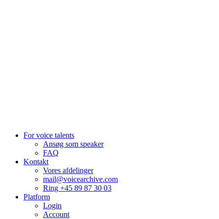
We raise the voice of global brands with business-leading quality
voice overs.
Pretoria, South Africa
+27 82 876
8610
Aarhus, Denmark
+45 8987 3003
London, UK
+44 20 3885 7368
New York, USA
+1 (929) 923 77 16
For voice talents
Ansøg som speaker
FAQ
Kontakt
Vores afdelinger
mail@voicearchive.com
Ring +45 89 87 30 03
Platform
Login
Account