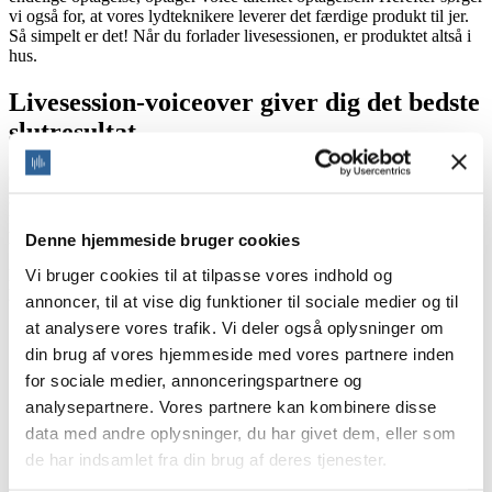
vi også for, at vores lydteknikere leverer det færdige produkt til jer.
Så simpelt er det! Når du forlader livesessionen, er produktet altså i
hus.
Livesession-voiceover giver dig det bedste
slutresultat
Ofte er der en deadline lige rundt om hjørnet, som kan gøre, at du
som virksomhed skal være hurtig, men samtidig ønsker du måske
friheden til last minute, kreativ eksperimentering. For du ved aldrig,
hvornår du får en genial idé!
Denne hjemmeside bruger cookies
Vi bruger cookies til at tilpasse vores indhold og
Derfor kan der være mange fordele ved en voiceover-livesession.
For her får du fordelene, som gør, at du kan:
annoncer, til at vise dig funktioner til sociale medier og til
at analysere vores trafik. Vi deler også oplysninger om
spare tid og penge (transport, studiebooking, mødeudgifter
osv.)
din brug af vores hjemmeside med vores partnere inden
ramme den ønskede karakter og stil
for sociale medier, annonceringspartnere og
eksperimentere med nye idéer i sidste øjeblik og udforske
analysepartnere. Vores partnere kan kombinere disse
forskellige fortolkninger
have fuldkommen kontrol over et projekt
data med andre oplysninger, du har givet dem, eller som
opnå hurtige resultater af højeste kvalitet
de har indsamlet fra din brug af deres tjenester.
sparre med stemmeskuespilleren
kommunikere jeres forventninger tydeligt til voice talentet