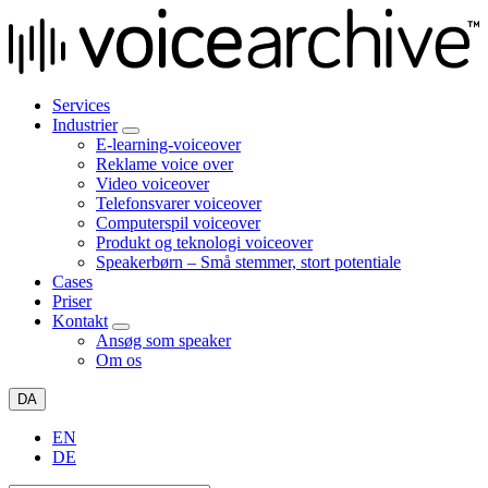
Services
Industrier
E-learning-voiceover
Reklame voice over
Video voiceover
Telefonsvarer voiceover
Computerspil voiceover
Produkt og teknologi voiceover
Speakerbørn – Små stemmer, stort potentiale
Cases
Priser
Kontakt
Ansøg som speaker
Om os
DA
EN
DE