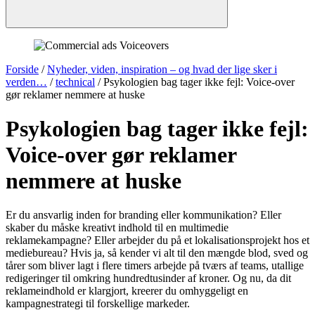
Forside
/
Nyheder, viden, inspiration – og hvad der lige sker i
verden…
/
technical
/
Psykologien bag tager ikke fejl: Voice-over
gør reklamer nemmere at huske
Psykologien bag tager ikke fejl:
Voice-over gør reklamer
nemmere at huske
Er du ansvarlig inden for branding eller kommunikation? Eller
skaber du måske kreativt indhold til en multimedie
reklamekampagne? Eller arbejder du på et lokalisationsprojekt hos et
mediebureau? Hvis ja, så kender vi alt til den mængde blod, sved og
tårer som bliver lagt i flere timers arbejde på tværs af teams, utallige
redigeringer til omkring hundredtusinder af kroner. Og nu, da dit
reklameindhold er klargjort, kreerer du omhyggeligt en
kampagnestrategi til forskellige markeder.