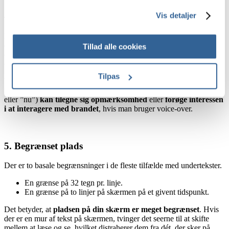
4. Tiltræk dig opmærksomhed!
Vis detaljer
Folk kan blive distraherede under reklamepauser
. Dette gør det
essentielt at fange deres opmærksomhed, og – om du kan lide det
Tillad alle cookies
eller ej – du har kun få sekunder til det. Så du er nødt til at benytte
dig af alle de værktøjer, du har.
Tilpas
Verbale produkt beskrivelser eller endda en verbal opfordring i
reklamer (specielt hvis man inkluderer effektive ord som ”i dag”
eller ”nu”)
kan tilegne sig opmærksomhed
eller
forøge interessen
i at interagere med brandet
, hvis man bruger voice-over.
5. Begrænset plads
Der er to basale begrænsninger i de fleste tilfælde med undertekster.
En grænse på 32 tegn pr. linje.
En grænse på to linjer på skærmen på et givent tidspunkt.
Det betyder, at
pladsen på din skærm er meget begrænset
. Hvis
der er en mur af tekst på skærmen, tvinger det seerne til at skifte
mellem at læse og se, hvilket distraherer dem fra dét, der sker på