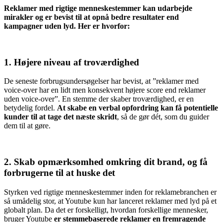
Reklamer med rigtige menneskestemmer kan udarbejde
mirakler og er bevist til at opnå bedre resultater end
kampagner uden lyd. Her er hvorfor:
1. Højere niveau af troværdighed
De seneste forbrugsundersøgelser har bevist, at ”reklamer med
voice-over har en lidt men konsekvent højere score end reklamer
uden voice-over”. En stemme der skaber troværdighed, er en
betydelig fordel.
At skabe en verbal opfordring kan få potentielle
kunder til at tage det næste skridt
, så de gør dét, som du guider
dem til at gøre.
2. Skab opmærksomhed omkring dit brand, og få
forbrugerne til at huske det
Styrken ved rigtige menneskestemmer inden for reklamebranchen er
så umådelig stor, at Youtube kun har lanceret reklamer med lyd på et
globalt plan. Da det er forskelligt, hvordan forskellige mennesker,
bruger Youtube
er stemmebaserede reklamer en fremragende