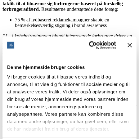
taktik til at tilnærme sig forbrugerne baseret på forskellig
forbrugeradfærd
. Resultaterne understøttede dette forsøg:
75 % af lydbaseret reklamekampagner skabte en
bemærkelsesværdig stigning i brand awareness
”[…] købsbetragtningen blandt interesserede forbrugere driver en
forøgelse på mere end 14 % i ad recall inden for forøgelser i
sammenligningsgrundlaget og en 2 % forøgelse i popularitet blandt
deres målgruppe”
som beskrevet af
Shutterfly
i
audio Ads to
influence purchase consideration
.
Denne hjemmeside bruger cookies
Vi bruger cookies til at tilpasse vores indhold og
3. Skab underholdning og engagement
annoncer, til at vise dig funktioner til sociale medier og til
at analysere vores trafik. Vi deler også oplysninger om
Nedslag i kvalitet eller erfaring kan resultere i mindre rater af
engagement og fornøjelse. At vælge undertekster betyder, at du
din brug af vores hjemmeside med vores partnere inden
tvinger din modtager til at koncentrere sig så meget som muligt for at
for sociale medier, annonceringspartnere og
forstå budskabet.
Bare tænk på alle de seere, der missede en hel
analysepartnere. Vores partnere kan kombinere disse
sætning af dit omhyggeligt lavet manuskript, fordi de kiggede
væk i bare et øjeblik.
Hvor sandsynligt er det, at de forbliver
data med andre oplysninger, du har givet dem, eller som
engagerede?
de har indsamlet fra din brug af deres tjenester.