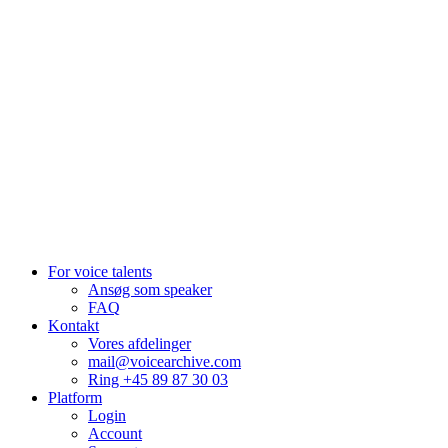
We raise the voice of global brands with business-leading quality
voice overs.
Pretoria, South Africa
+27 82 876
8610
Aarhus, Denmark
+45 8987 3003
London, UK
+44 20 3885 7368
New York, USA
+1 (929) 923 77 16
For voice talents
Ansøg som speaker
FAQ
Kontakt
Vores afdelinger
mail@voicearchive.com
Ring +45 89 87 30 03
Platform
Login
Account