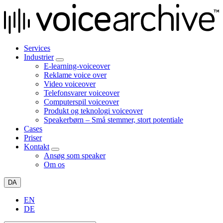
Services
Industrier
E-learning-voiceover
Reklame voice over
Video voiceover
Telefonsvarer voiceover
Computerspil voiceover
Produkt og teknologi voiceover
Speakerbørn – Små stemmer, stort potentiale
Cases
Priser
Kontakt
Ansøg som speaker
Om os
DA
EN
DE