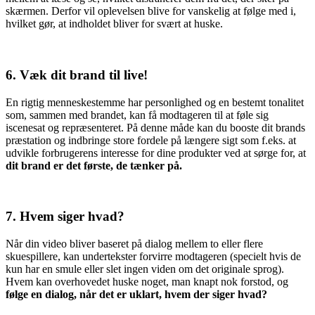
skærmen. Derfor vil oplevelsen blive for vanskelig at følge med i,
hvilket gør, at indholdet bliver for svært at huske.
6. Væk dit brand til live!
En rigtig menneskestemme har personlighed og en bestemt tonalitet
som, sammen med brandet, kan få modtageren til at føle sig
iscenesat og repræsenteret. På denne måde kan du booste dit brands
præstation og indbringe store fordele på længere sigt som f.eks. at
udvikle forbrugerens interesse for dine produkter ved at sørge for, at
dit brand er det første, de tænker på.
7. Hvem siger hvad?
Når din video bliver baseret på dialog mellem to eller flere
skuespillere, kan undertekster forvirre modtageren (specielt hvis de
kun har en smule eller slet ingen viden om det originale sprog).
Hvem kan overhovedet huske noget, man knapt nok forstod, og
følge en dialog, når det er uklart, hvem der siger hvad?