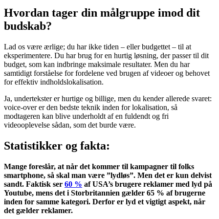
Hvordan tager din målgruppe imod dit
budskab?
Lad os være ærlige; du har ikke tiden – eller budgettet – til at
eksperimentere. Du har brug for en hurtig løsning, der passer til dit
budget, som kan indbringe maksimale resultater. Men du har
samtidigt forståelse for fordelene ved brugen af videoer og behovet
for effektiv indholdslokalisation.
Ja, undertekster er hurtige og billige, men du kender allerede svaret:
voice-over er den bedste teknik inden for lokalisation, så
modtageren kan blive underholdt af en fuldendt og fri
videooplevelse sådan, som det burde være.
Statistikker og fakta:
Mange foreslår, at når det kommer til kampagner til folks
smartphone, så skal man være ”lydløs”. Men det er kun delvist
sandt. Faktisk ser
60 %
af USA’s brugere reklamer med lyd på
Youtube, mens det i Storbritannien gælder 65 % af brugerne
inden for samme kategori. Derfor er lyd et vigtigt aspekt, når
det gælder reklamer.