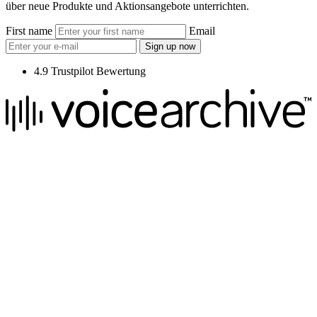
über neue Produkte und Aktionsangebote unterrichten.
First name
Email
Sign up now
4.9 Trustpilot Bewertung
We raise the voice of global brands with business-leading quality
voice overs.
Pretoria, South Africa
+27 82 876
8610
Aarhus, Denmark
+45 8987 3003
London, UK
+44 20 3885 7368
New York, USA
+1 (929) 923 77 16