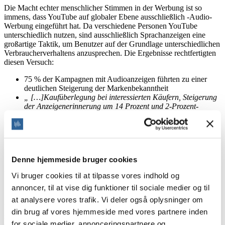
Die Macht echter menschlicher Stimmen in der Werbung ist so
immens, dass YouTube auf globaler Ebene ausschließlich -Audio-
Werbung eingeführt hat. Da verschiedene Personen YouTube
unterschiedlich nutzen, sind ausschließlich Sprachanzeigen eine
großartige Taktik, um Benutzer auf der Grundlage unterschiedlichen
Verbraucherverhaltens anzusprechen. Die Ergebnisse rechtfertigten
diesen Versuch:
75 % der Kampagnen mit Audioanzeigen führten zu einer
deutlichen Steigerung der Markenbekanntheit
„ […]Kaufüberlegung bei interessierten Käufern, Steigerung
der Anzeigenerinnerung um 14 Prozent und 2-Prozent-
Steigerung der Beliebtheit bei ihrer Zielgruppe über dem
Benchmark“,
wie durch frühe
Shutterfly
in
Audio-Anzeigen
zur Beeinflussung der Kaufüberlegung
aufgezeigt wurde.
Denne hjemmeside bruger cookies
3. Genuss und Engagement
Vi bruger cookies til at tilpasse vores indhold og
annoncer, til at vise dig funktioner til sociale medier og til
Einsparungen bei Qualität oder Erfahrung können zu niedrigen
Engagement- und Genussraten führen.
Die Wahl von Untertiteln
at analysere vores trafik. Vi deler også oplysninger om
bedeutet, dass Sie Ihr Publikum dazu zwingen, sich so weit wie
din brug af vores hjemmeside med vores partnere inden
möglich zu konzentrieren, um die Botschaft zu
for sociale medier, annonceringspartnere og