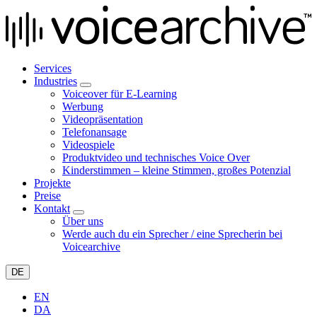
Services
Industries
Voiceover für E-Learning
Werbung
Videopräsentation
Telefonansage
Videospiele
Produktvideo und technisches Voice Over
Kinderstimmen – kleine Stimmen, großes Potenzial
Projekte
Preise
Kontakt
Über uns
Werde auch du ein Sprecher / eine Sprecherin bei
Voicearchive
DE
EN
DA