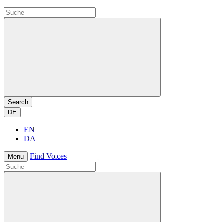
Search
DE
EN
DA
Find Voices
Menu