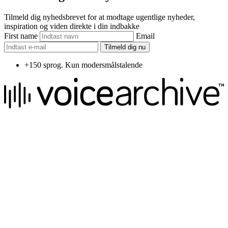
Tilmeld dig nyhedsbrevet for at modtage ugentlige nyheder,
inspiration og viden direkte i din indbakke
First name
Email
Tilmeld dig nu
+150 sprog. Kun modersmålstalende
We raise the voice of global brands with business-leading quality
voice overs.
Pretoria, South Africa
+27 82 876
8610
Aarhus, Denmark
+45 8987 3003
London, UK
+44 20 3885 7368