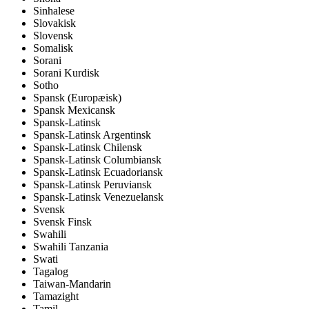
Sinhalese
Slovakisk
Slovensk
Somalisk
Sorani
Sorani Kurdisk
Sotho
Spansk (Europæisk)
Spansk Mexicansk
Spansk-Latinsk
Spansk-Latinsk Argentinsk
Spansk-Latinsk Chilensk
Spansk-Latinsk Columbiansk
Spansk-Latinsk Ecuadoriansk
Spansk-Latinsk Peruviansk
Spansk-Latinsk Venezuelansk
Svensk
Svensk Finsk
Swahili
Swahili Tanzania
Swati
Tagalog
Taiwan-Mandarin
Tamazight
Tamil