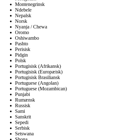
Montenegrinsk
Ndebele
Nepalsk
Norsk
Nyanja / Chewa
Oromo
Oshiwambo
Pashto
Perisisk
Pidgin
Polsk
Portugisisk (Afrikansk)
Portugisisk (Europæisk)
Portugisisk Brasiliansk
Portuguese (Angolan)
Portuguese (Mozambican)
Punjabi
Rumænsk
Russisk
Sami
Sanskrit
Sepedi
Serbisk
Setswana
Shona