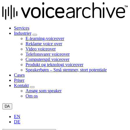
Services
Industrier
E-learning-voiceover
Reklame voice over
Video voiceover
Telefonsvarer voiceover
Computerspil voiceover
Produkt og teknologi voiceover
Speakerbørn – Små stemmer, stort potentiale
Cases
Priser
Kontakt
Ansøg som speaker
Om os
DA
EN
DE