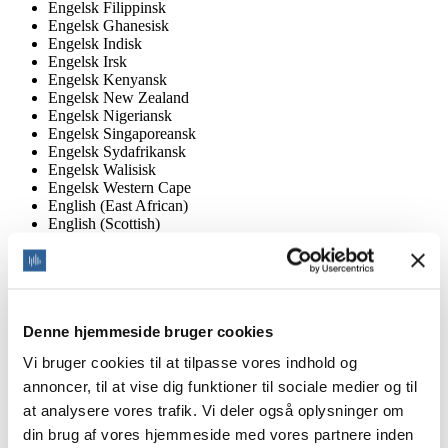
Engelsk Filippinsk
Engelsk Ghanesisk
Engelsk Indisk
Engelsk Irsk
Engelsk Kenyansk
Engelsk New Zealand
Engelsk Nigeriansk
Engelsk Singaporeansk
Engelsk Sydafrikansk
Engelsk Walisisk
Engelsk Western Cape
English (East African)
English (Scottish)
English (West African)
Estisk
Fanagalo
Farsi
Filipinsk
Denne hjemmeside bruger cookies
Finsk
Finsk Svensk
Vi bruger cookies til at tilpasse vores indhold og
Flamsk
Fransk Afrikansk
annoncer, til at vise dig funktioner til sociale medier og til
Fransk Belgisk
at analysere vores trafik. Vi deler også oplysninger om
Fransk Canadisk
din brug af vores hjemmeside med vores partnere inden
Fransk Elfenbenskysten