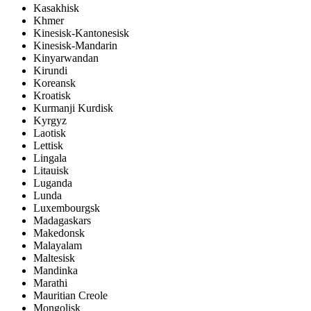
Kasakhisk
Khmer
Kinesisk-Kantonesisk
Kinesisk-Mandarin
Kinyarwandan
Kirundi
Koreansk
Kroatisk
Kurmanji Kurdisk
Kyrgyz
Laotisk
Lettisk
Lingala
Litauisk
Luganda
Lunda
Luxembourgsk
Madagaskars
Makedonsk
Malayalam
Maltesisk
Mandinka
Marathi
Mauritian Creole
Mongolisk