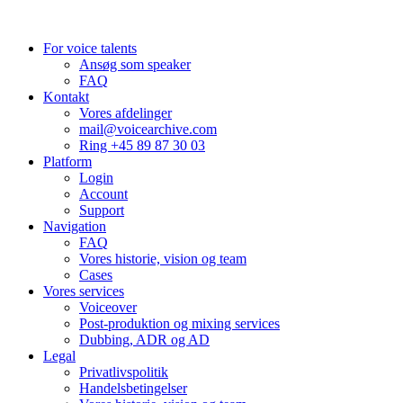
New York, USA
+1 (929) 923 77 16
For voice talents
Ansøg som speaker
FAQ
Kontakt
Vores afdelinger
mail@voicearchive.com
Ring +45 89 87 30 03
Platform
Login
Account
Support
Navigation
FAQ
Vores historie, vision og team
Cases
Vores services
Voiceover
Post-produktion og mixing services
Dubbing, ADR og AD
Legal
Privatlivspolitik
Handelsbetingelser