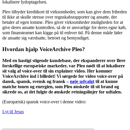
lokalisere lydoptagelsen.
Pleo tilbyder kreditkort til virksomheder, som kan give dem friheden
til ikke at skulle stresse over regnskabsrapporter og ansatte, der
betaler af egen lomme. Pleo giver virksomheder muligheden for at
give deres ansatte kontrollen, så de er ansvarlige for deres egne køb,
som finansteamet kan kigge på til enhver tid. På denne måde føler
de ansatte sig værdsatte, betroet og bemyndiget.
Hvordan hjalp VoiceArchive Pleo?
Med en hastigt stigende kundebase, der ekspanderer over flere
forskellige europæiske markeder, var Pleo nødt til at lokalisere
sit valg af voice-over til sin explainer video. Her kommer
VoiceArchive ind i billedet! Vi sørgede for video voice-over på
dansk, spansk, svensk og fransk –
nøje udvalgt
til at kunne
matche tonen og energien, som Pleo ønskede til sit brand og
sikrede os, at det fulgte de ønskede retningslinjer for udtalen.
(Europæisk) spansk voice-over i denne video:
Lyt til Jesus