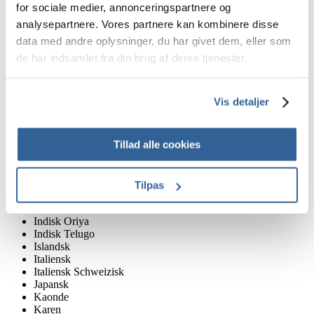
Fransk Europæisk
for sociale medier, annonceringspartnere og
Fransk Schweizisk
analysepartnere. Vores partnere kan kombinere disse
Gaelisk
data med andre oplysninger, du har givet dem, eller som
Galician
Georgisk
de har indsamlet fra din brug af deres tjenester.
Græsk
Grønlandsk
Haitisk Creole
Vis detaljer
Hausa
Hebraisk
Hindi
Tillad alle cookies
Hollandsk
Igbo
Indisk Assamesisk
Indisk Bengalsk
Tilpas
Indisk Gujarati
Indisk Kannaresisk
Indisk Oriya
Indisk Telugo
Islandsk
Italiensk
Italiensk Schweizisk
Japansk
Kaonde
Karen