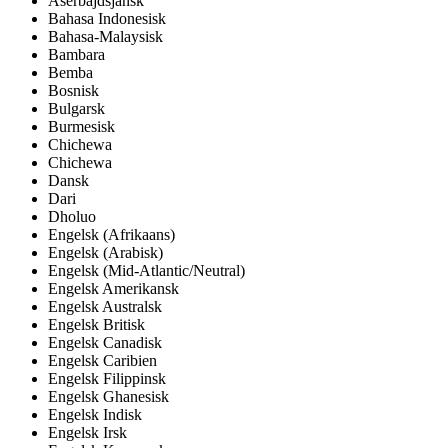
Aserbajdsjansk
Bahasa Indonesisk
Bahasa-Malaysisk
Bambara
Bemba
Bosnisk
Bulgarsk
Burmesisk
Chichewa
Chichewa
Dansk
Dari
Dholuo
Engelsk (Afrikaans)
Engelsk (Arabisk)
Engelsk (Mid-Atlantic/Neutral)
Engelsk Amerikansk
Engelsk Australsk
Engelsk Britisk
Engelsk Canadisk
Engelsk Caribien
Engelsk Filippinsk
Engelsk Ghanesisk
Engelsk Indisk
Engelsk Irsk