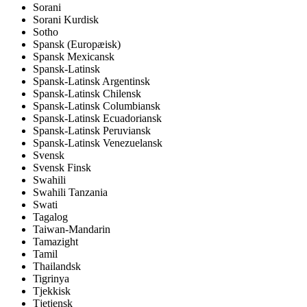
Sorani
Sorani Kurdisk
Sotho
Spansk (Europæisk)
Spansk Mexicansk
Spansk-Latinsk
Spansk-Latinsk Argentinsk
Spansk-Latinsk Chilensk
Spansk-Latinsk Columbiansk
Spansk-Latinsk Ecuadoriansk
Spansk-Latinsk Peruviansk
Spansk-Latinsk Venezuelansk
Svensk
Svensk Finsk
Swahili
Swahili Tanzania
Swati
Tagalog
Taiwan-Mandarin
Tamazight
Tamil
Thailandsk
Tigrinya
Tjekkisk
Tjetjensk