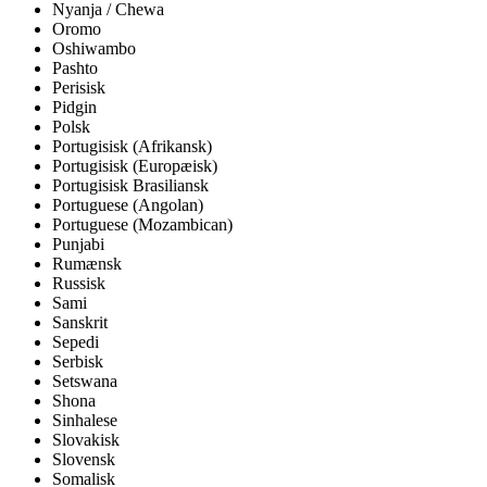
Nyanja / Chewa
Oromo
Oshiwambo
Pashto
Perisisk
Pidgin
Polsk
Portugisisk (Afrikansk)
Portugisisk (Europæisk)
Portugisisk Brasiliansk
Portuguese (Angolan)
Portuguese (Mozambican)
Punjabi
Rumænsk
Russisk
Sami
Sanskrit
Sepedi
Serbisk
Setswana
Shona
Sinhalese
Slovakisk
Slovensk
Somalisk