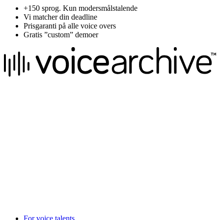
+150 sprog. Kun modersmålstalende
Vi matcher din deadline
Prisgaranti på alle voice overs
Gratis ”custom” demoer
We raise the voice of global brands with business-leading quality
voice overs.
Pretoria, South Africa
+27 82 876
8610
Aarhus, Denmark
+45 8987 3003
London, UK
+44 20 3885 7368
New York, USA
+1 (929) 923 77 16
For voice talents