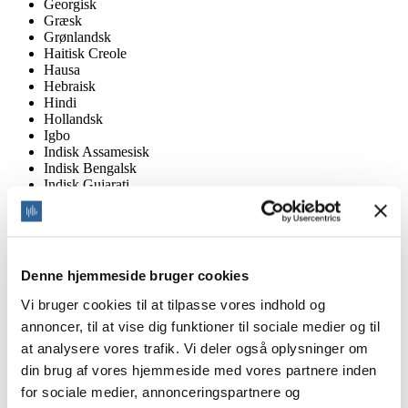
Georgisk
Græsk
Grønlandsk
Haitisk Creole
Hausa
Hebraisk
Hindi
Hollandsk
Igbo
Indisk Assamesisk
Indisk Bengalsk
Indisk Gujarati
Indisk Kannaresisk
Indisk Oriya
Indisk Telugo
Islandsk
Italiensk
Denne hjemmeside bruger cookies
Italiensk Schweizisk
Japansk
Vi bruger cookies til at tilpasse vores indhold og
Kaonde
annoncer, til at vise dig funktioner til sociale medier og til
Karen
at analysere vores trafik. Vi deler også oplysninger om
Kasakhisk
Khmer
din brug af vores hjemmeside med vores partnere inden
Kinesisk-Kantonesisk
for sociale medier, annonceringspartnere og
Kinesisk-Mandarin