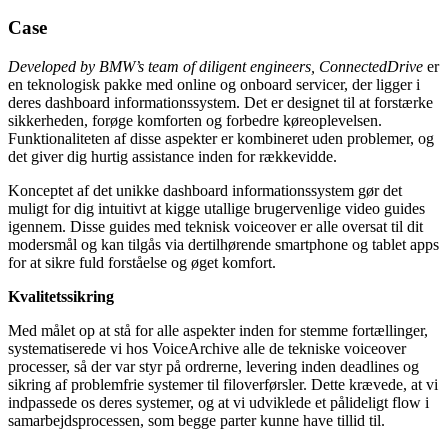
Case
Developed by BMW’s team of diligent engineers, ConnectedDrive
er
en teknologisk pakke med online og onboard servicer, der ligger i
deres dashboard informationssystem. Det er designet til at forstærke
sikkerheden, forøge komforten og forbedre køreoplevelsen.
Funktionaliteten af disse aspekter er kombineret uden problemer, og
det giver dig hurtig assistance inden for rækkevidde.
Konceptet af det unikke dashboard informationssystem gør det
muligt for dig intuitivt at kigge utallige brugervenlige video guides
igennem. Disse guides med teknisk voiceover er alle oversat til dit
modersmål og kan tilgås via dertilhørende smartphone og tablet apps
for at sikre fuld forståelse og øget komfort.
Kvalitetssikring
Med målet op at stå for alle aspekter inden for stemme fortællinger,
systematiserede vi hos VoiceArchive alle de tekniske voiceover
processer, så der var styr på ordrerne, levering inden deadlines og
sikring af problemfrie systemer til filoverførsler. Dette krævede, at vi
indpassede os deres systemer, og at vi udviklede et pålideligt flow i
samarbejdsprocessen, som begge parter kunne have tillid til.