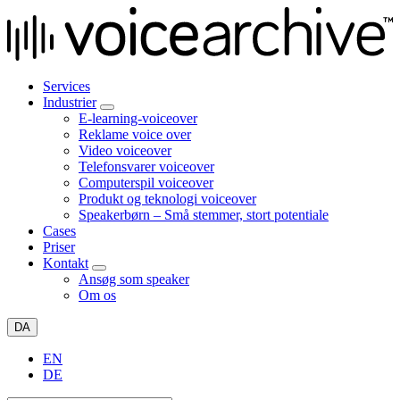
Services
Industrier
E-learning-voiceover
Reklame voice over
Video voiceover
Telefonsvarer voiceover
Computerspil voiceover
Produkt og teknologi voiceover
Speakerbørn – Små stemmer, stort potentiale
Cases
Priser
Kontakt
Ansøg som speaker
Om os
DA
EN
DE