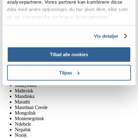
analysepartnere. Vores partnere kan kombinere disse
Kinyarwandan
Kirundi
data med andre oplysninger, du har givet dem, eller som
Koreansk
de har indsamlet fra din brug af deres tjenester.
Kroatisk
Kurmanji Kurdisk
Kyrgyz
Laotisk
Vis detaljer
Lettisk
Lingala
Litauisk
Tillad alle cookies
Luganda
Lunda
Luxembourgsk
Tilpas
Madagaskars
Makedonsk
Malayalam
Maltesisk
Mandinka
Marathi
Mauritian Creole
Mongolisk
Montenegrinsk
Ndebele
Nepalsk
Norsk