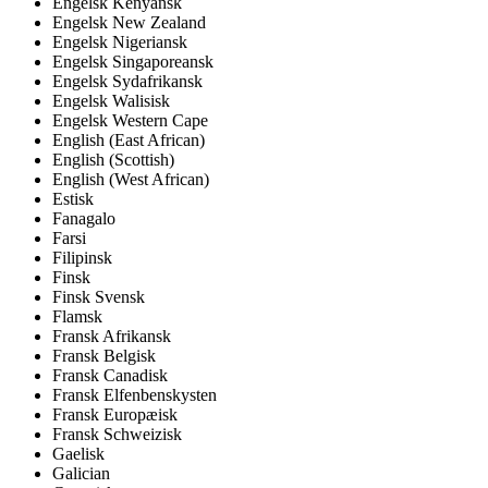
Engelsk Kenyansk
Engelsk New Zealand
Engelsk Nigeriansk
Engelsk Singaporeansk
Engelsk Sydafrikansk
Engelsk Walisisk
Engelsk Western Cape
English (East African)
English (Scottish)
English (West African)
Estisk
Fanagalo
Farsi
Filipinsk
Finsk
Finsk Svensk
Flamsk
Fransk Afrikansk
Fransk Belgisk
Fransk Canadisk
Fransk Elfenbenskysten
Fransk Europæisk
Fransk Schweizisk
Gaelisk
Galician