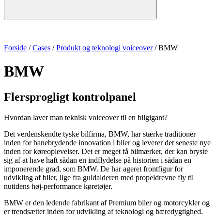
Forside
/
Cases
/
Produkt og teknologi voiceover
/
BMW
BMW
Flersprogligt kontrolpanel
Hvordan laver man teknisk voiceover til en bilgigant?
Det verdenskendte tyske bilfirma, BMW, har stærke traditioner
inden for banebrydende innovation i biler og leverer det seneste nye
inden for køreoplevelser. Det er meget få bilmærker, der kan bryste
sig af at have haft sådan en indflydelse på historien i sådan en
imponerende grad, som BMW. De har ageret frontfigur for
udvikling af biler, lige fra guldalderen med propeldrevne fly til
nutidens høj-performance køretøjer.
BMW er den ledende fabrikant af Premium biler og motorcykler og
er trendsætter inden for udvikling af teknologi og bæredygtighed.